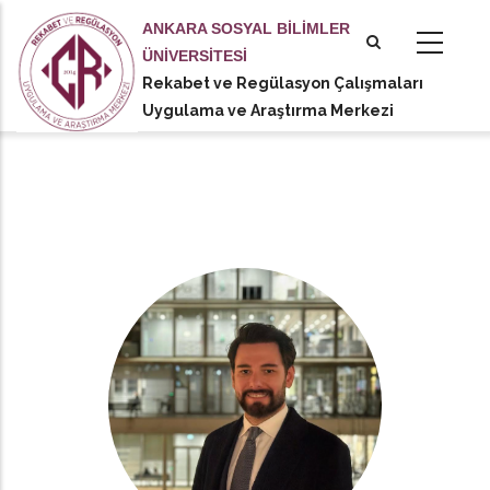
Ana
ANKARA SOSYAL BİLİMLER
içeriğe
ÜNİVERSİTESİ
atla
Rekabet ve Regülasyon Çalışmaları
tional actions
Uygulama ve Araştırma Merkezi